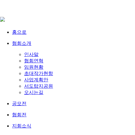
홈으로
협회소개
인사말
협회연혁
임원현황
초대작가현항
사업계획안
서도탑지공원
오시는길
공모전
협회전
지회소식