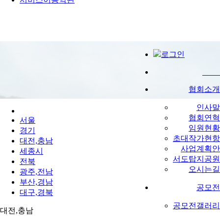
지회소식
로그인
협회소개
인사말
협회연혁
서울
임원현황
경기
초대작가현항
대전,충남
사업계획안
세종시
서도탑지공원
전북
오시는길
광주,전남
부산,경남
공모전
대구,경북
공모전갤러리
대전,충남