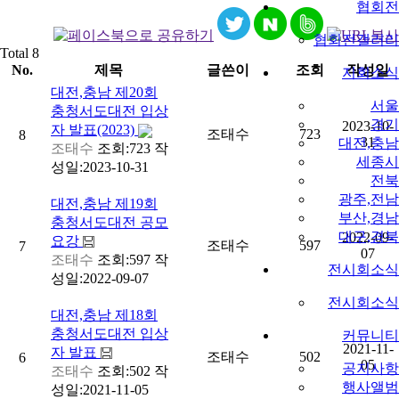
협회전
협회전갤러리
Total 8
No.
제목
글쓴이
조회
작성일
지회소식
대전,충남
제20회
서울
충청서도대전 입상
경기
2023-10-
자 발표(2023)
조태수
723
8
31
대전,충남
조태수
조회:723
작
세종시
성일:2023-10-31
전북
광주,전남
대전,충남
제19회
부산,경남
충청서도대전 공모
대구,경북
2022-09-
요강
조태수
597
7
07
조태수
조회:597
작
전시회소식
성일:2022-09-07
전시회소식
대전,충남
제18회
충청서도대전 입상
커뮤니티
2021-11-
자 발표
조태수
502
6
05
공지사항
조태수
조회:502
작
행사앨범
성일:2021-11-05