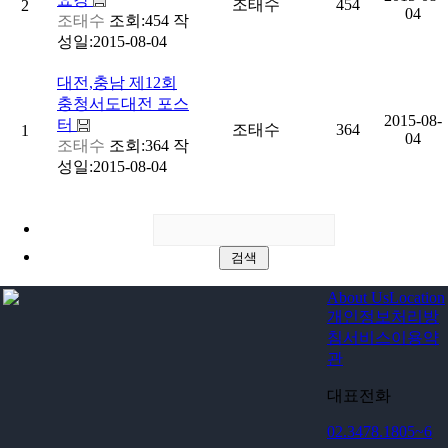
조태수
454
2
04
조태수
조회:454
작
성일:2015-08-04
대전,충남
제12회
충청서도대전 포스
2015-08-
터
조태수
364
1
04
조태수
조회:364
작
성일:2015-08-04
About Us
Location
개인정보처리방
침
서비스이용약
관
대표전화
02.3478.1805~6