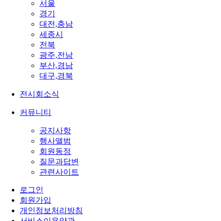
서울
경기
대전,충남
세종시
전북
광주,전남
부산,경남
대구,경북
전시회소식
커뮤니티
공지사항
행사앨범
회원동정
질문과답변
관련사이트
로그인
회원가입
개인정보처리방침
서비스이용약관